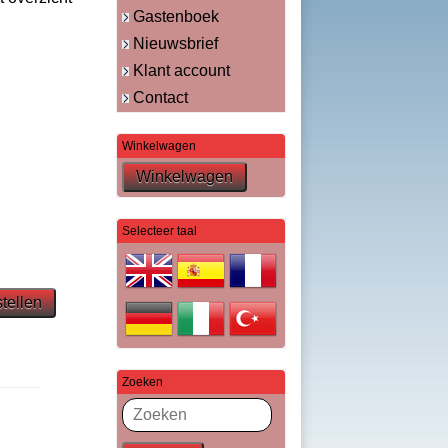
Gastenboek
Nieuwsbrief
Klant account
Contact
Winkelwagen
Selecteer taal
Zoeken