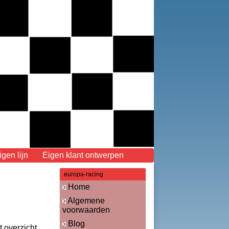
en lijn
Eigen klant ontwerpen
europa-racing
Home
Algemene
voorwaarden
Blog
t overzicht