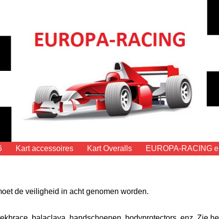
6
Kart accessoires
Kart Overalls
EUROPA-RACING eig
 moet de veiligheid in acht genomen worden.
nekbrace, balaclava, handschoenen, bodyprotectors, enz. Zie he