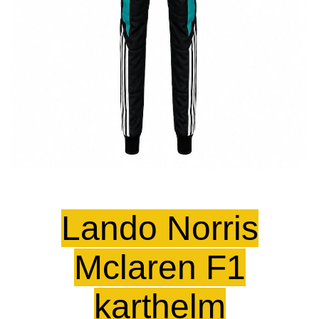
Lando Norris
Mclaren F1
karthelm