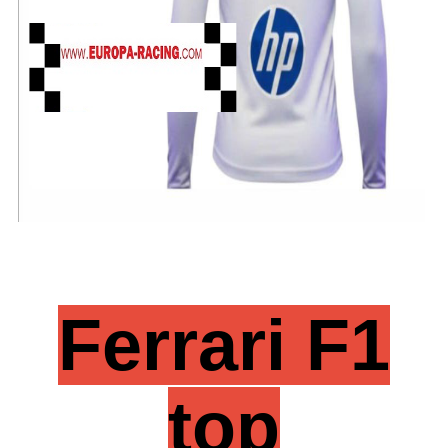
Ferrari F1
top