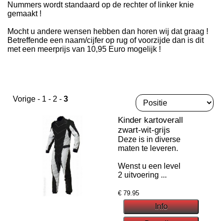
Nummers wordt standaard op de rechter of linker knie
gemaakt !
Mocht u andere wensen hebben dan horen wij dat graag !
Betreffende een naam/cijfer op rug of voorzijde dan is dit
met een meerprijs van 10,95 Euro mogelijk !
Vorige
-
1
-
2
-
3
Kinder kartoverall
zwart-wit-grijs
Deze is in diverse
maten te leveren.
Wenst u een level
2 uitvoering ...
€
79.95