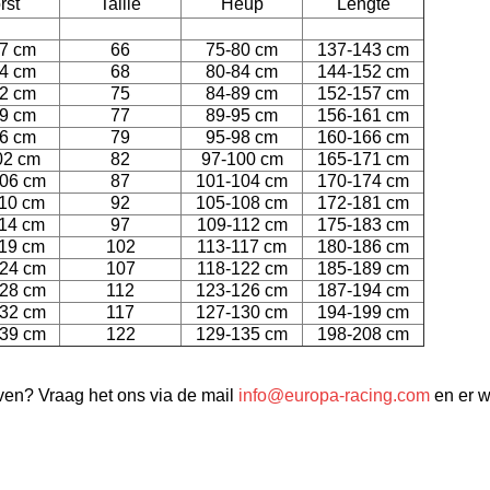
rst
Taille
Heup
Lengte
7 cm
66
75-80 cm
137-143 cm
4 cm
68
80-84 cm
144-152 cm
2 cm
75
84-89 cm
152-157 cm
9 cm
77
89-95 cm
156-161 cm
6 cm
79
95-98 cm
160-166 cm
02 cm
82
97-100 cm
165-171 cm
06 cm
87
101-104 cm
170-174 cm
10 cm
92
105-108 cm
172-181 cm
14 cm
97
109-112 cm
175-183 cm
19 cm
102
113-117 cm
180-186 cm
24 cm
107
118-122 cm
185-189 cm
28 cm
112
123-126 cm
187-194 cm
32 cm
117
127-130 cm
194-199 cm
39 cm
122
129-135 cm
198-208 cm
en? Vraag het ons via de mail
info@europa-racing.com
en er w