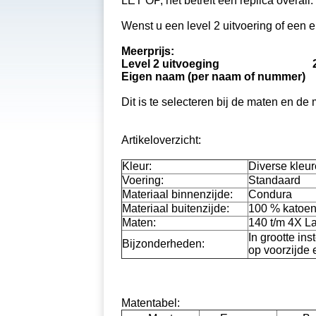
LET OP, het betreft een replica overall.
Wenst u een level 2 uitvoering of een
Meerprijs:
Level 2 uitvoeging 25
Eigen naam (per naam of numme
Dit is te selecteren bij de maten en de
Artikeloverzicht:
Kleur:
Diverse kleu
Voering:
Standaard
Materiaal binnenzijde:
Condura
Materiaal buitenzijde:
100 % katoe
Maten:
140 t/m 4X La
In grootte in
Bijzonderheden:
op voorzijde 
Matentabel: