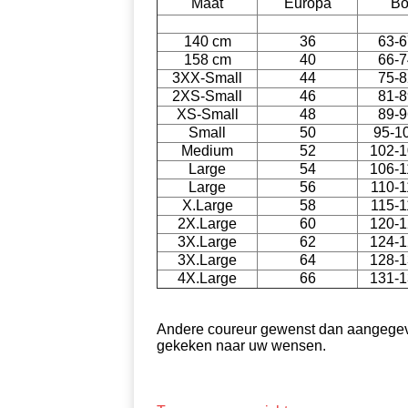
Maat
Europa
Bo
140 cm
36
63-6
158 cm
40
66-7
3XX-Small
44
75-8
2XS-Small
46
81-8
XS-Small
48
89-9
Small
50
95-1
Medium
52
102-1
Large
54
106-1
Large
56
110-1
X.Large
58
115-1
2X.Large
60
120-1
3X.Large
62
124-1
3X.Large
64
128-1
4X.Large
66
131-1
Andere coureur gewenst dan aangegev
gekeken naar uw wensen.