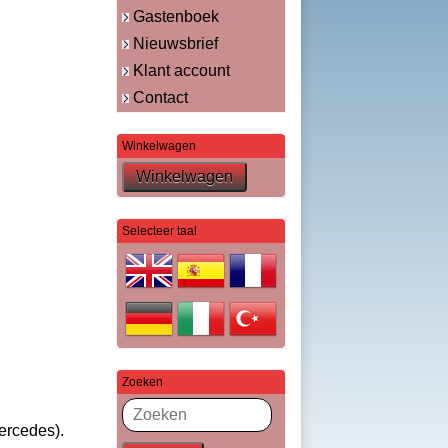
Gastenboek
Nieuwsbrief
Klant account
Contact
Winkelwagen
Selecteer taal
Zoeken
ercedes).