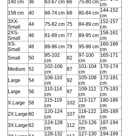
140 cm
36
63-67 cm
66
75-80 cm
cm
144-152
158 cm
40
66-74 cm
68
80-84 cm
cm
3XX-
152-157
44
75-82 cm
75
84-89 cm
Small
cm
2XS-
156-161
46
81-89 cm
77
89-95 cm
Small
cm
XS-
160-166
48
89-96 cm
79
95-98 cm
Small
cm
95-102
97-100
165-171
Small
50
82
cm
cm
cm
102-106
101-104
170-174
Medium
52
87
cm
cm
cm
106-110
105-108
172-181
Large
54
92
cm
cm
cm
110-114
109-112
175-183
Large
56
97
cm
cm
cm
115-119
113-117
180-186
X.Large
58
102
cm
cm
cm
120-124
118-122
185-189
2X.Large
60
107
cm
cm
cm
124-128
123-126
187-194
3X.Large
62
112
cm
cm
cm
128-132
127-130
194-199