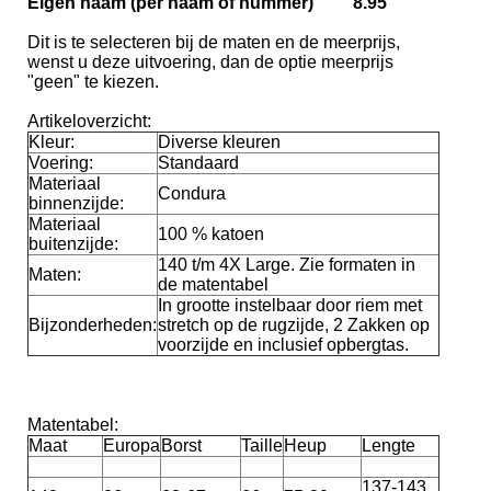
Eigen naam (per naam of nummer) 8.95
Dit is te selecteren bij de maten en de meerprijs,
wenst u deze uitvoering, dan de optie meerprijs
"geen" te kiezen.
Artikeloverzicht:
Kleur:
Diverse kleuren
Voering:
Standaard
Materiaal
Condura
binnenzijde:
Materiaal
100 % katoen
buitenzijde:
140 t/m 4X Large. Zie formaten in
Maten:
de matentabel
In grootte instelbaar door riem met
Bijzonderheden:
stretch op de rugzijde, 2 Zakken op
voorzijde en inclusief opbergtas.
Matentabel:
Maat
Europa
Borst
Taille
Heup
Lengte
137-143