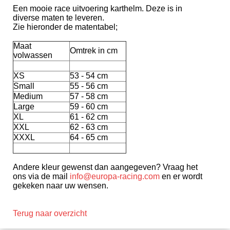
Een mooie race uitvoering karthelm. Deze is in
diverse maten te leveren.
Zie hieronder de matentabel;
Maat
Omtrek in cm
volwassen
XS
53 - 54 cm
Small
55 - 56 cm
Medium
57 - 58 cm
Large
59 - 60 cm
XL
61 - 62 cm
XXL
62 - 63 cm
XXXL
64 - 65 cm
Andere kleur gewenst dan aangegeven? Vraag het
ons via de mail
info@europa-racing.com
en er wordt
gekeken naar uw wensen.
Terug naar overzicht