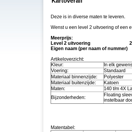
Kartoverall
Deze is in diverse maten te leveren.
Wenst u een level 2 uitvoering of een
Meerprijs:
Level 2 uitvoering 25.0
Eigen naam (per naam of nummer
Artikeloverzicht:
Kleur:
In elk gewens
Voering:
Standaard
Materiaal binnenzijde:
Polyester
Materiaal buitenzijde:
Katoen
Maten:
140 t/m 4X La
Floating slee
Bijzonderheden:
instelbaar doo
Matentabel: