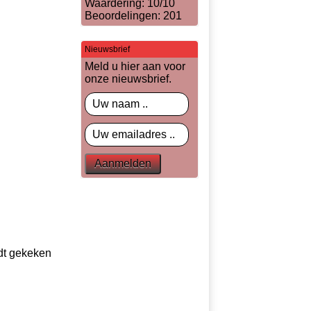
Waardering: 10/10
Beoordelingen: 201
Nieuwsbrief
Meld u hier aan voor
onze nieuwsbrief.
dt gekeken