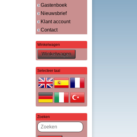
Gastenboek
Nieuwsbrief
Klant account
Contact
Winkelwagen
Selecteer taal
Zoeken