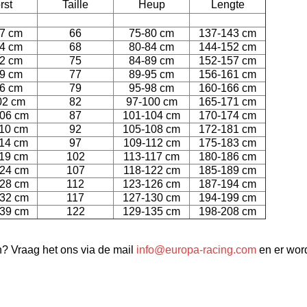
rst
Taille
Heup
Lengte
7 cm
66
75-80 cm
137-143 cm
4 cm
68
80-84 cm
144-152 cm
2 cm
75
84-89 cm
152-157 cm
9 cm
77
89-95 cm
156-161 cm
6 cm
79
95-98 cm
160-166 cm
02 cm
82
97-100 cm
165-171 cm
06 cm
87
101-104 cm
170-174 cm
10 cm
92
105-108 cm
172-181 cm
14 cm
97
109-112 cm
175-183 cm
19 cm
102
113-117 cm
180-186 cm
24 cm
107
118-122 cm
185-189 cm
28 cm
112
123-126 cm
187-194 cm
32 cm
117
127-130 cm
194-199 cm
39 cm
122
129-135 cm
198-208 cm
 Vraag het ons via de mail
info@europa-racing.com
en er wor