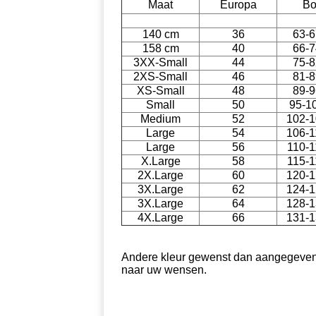
Maat
Europa
Bo
140 cm
36
63-6
158 cm
40
66-7
3XX-Small
44
75-8
2XS-Small
46
81-8
XS-Small
48
89-9
Small
50
95-1
Medium
52
102-1
Large
54
106-1
Large
56
110-1
X.Large
58
115-1
2X.Large
60
120-1
3X.Large
62
124-1
3X.Large
64
128-1
4X.Large
66
131-1
Andere kleur gewenst dan aangegeven?
naar uw wensen.